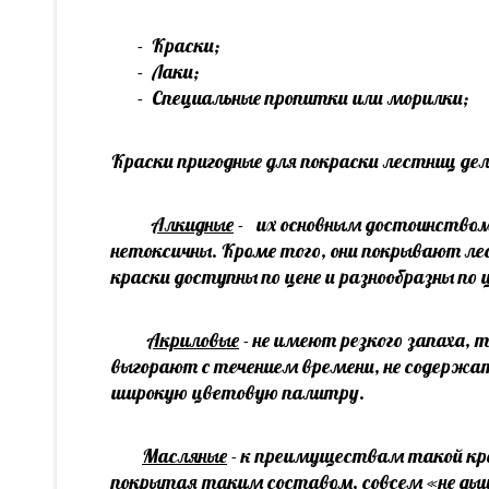
- Краски;
- Лаки;
- Специальные пропитки или морилки;
Краски пригодные для покраски лестниц де
Алкидные
- их основным достоинством
нетоксичны. Кроме того, они покрывают л
краски доступны по цене и разнообразны п
Акриловые
- не имеют резкого запаха,
выгорают с течением времени, не содерж
широкую цветовую палитру.
Масляные
- к преимуществам такой кра
покрытая таким составом, совсем «не ды