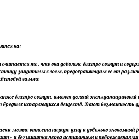
лятся на:
 считается то, что они довольно быстро сохнут и соде
естницу защитным слоем, предохраняющим ее от различ
о цветовой гамме
 также быстро сохнут, имеют долгий эксплуатационный с
ат вредных испаряющихся веществ. Дают возможность 
ски можно отнести низкую цену и довольно экономный ра
шит» и беззащитна перед истиранием и повреждениями.