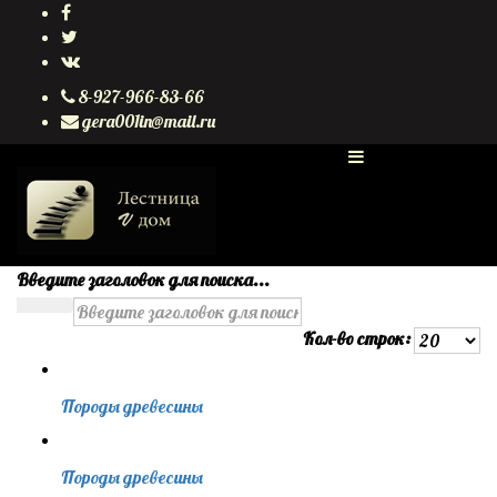
8-927-966-83-66
gera001in@mail.ru
Введите заголовок для поиска...
Кол-во строк:
Породы древесины
Породы древесины